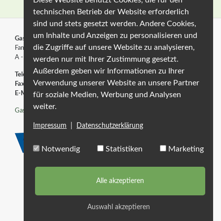
technischen Betrieb der Website erforderlich
sind und stets gesetzt werden. Andere Cookies,
um Inhalte und Anzeigen zu personalisieren und
Gasthof Martha
die Zugriffe auf unsere Website zu analysieren,
Fam. Hölbling
A - 6543 Nauders 296
werden nur mit Ihrer Zustimmung gesetzt.
Außerdem geben wir Informationen zu Ihrer
Telefon:
+43 5473 / 87338
Verwendung unserer Website an unsere Partner
Fax:
+43 5473 / 87338-44
E-Mail:
info
@gasthofmartha
.at
für soziale Medien, Werbung und Analysen
weiter.
Gasthof Martha
Impressum
|
Datenschutzerklärung
Notwendig
Statistiken
Marketing
Startseite
Anfahrt
Alle akzeptieren
Impressum
Datenschutz
Auswahl akzeptieren
www.systemmarketing.de