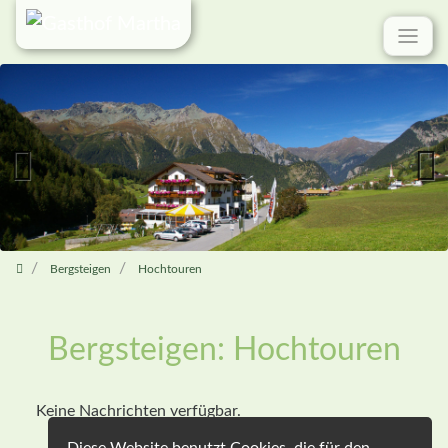
Zum
Inhalt
springen
Previous
Next
Bergsteigen
Hochtouren
Bergsteigen: Hochtouren
Keine Nachrichten verfügbar.
Diese Website benutzt Cookies, die für den